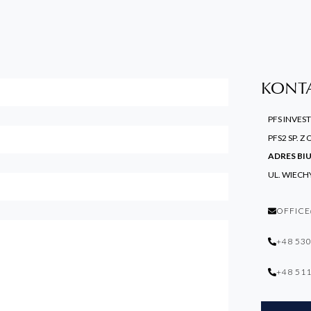
KONT
PFS INVES
PFS2 SP. Z 
ADRES BI
UL. WIECH
OFFICE
+48 530
+48 511