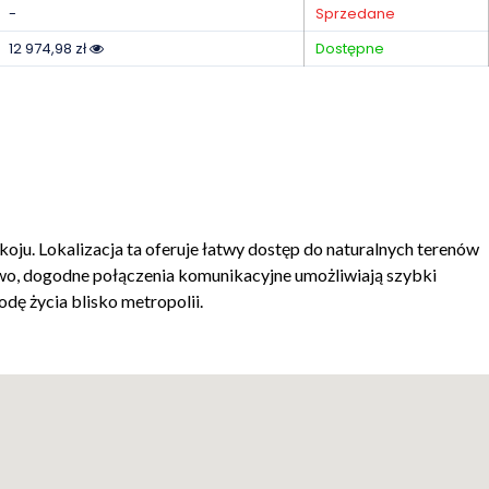
-
Sprzedane
12 974,98 zł
Dostępne
oju. Lokalizacja ta oferuje łatwy dostęp do naturalnych terenów
kowo, dogodne połączenia komunikacyjne umożliwiają szybki
dę życia blisko metropolii.