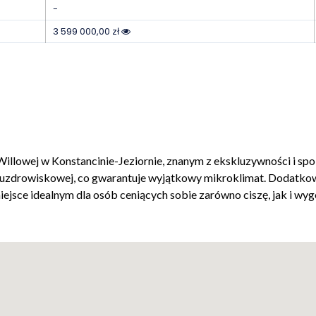
-
3 599 000,00 zł
illowej w Konstancinie-Jeziornie, znanym z ekskluzywności i spok
trefy uzdrowiskowej, co gwarantuje wyjątkowy mikroklimat. Dodat
ejsce idealnym dla osób ceniących sobie zarówno ciszę, jak i wygo