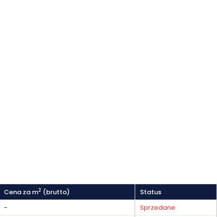
2
Cena za m
(brutto)
Status
-
Sprzedane