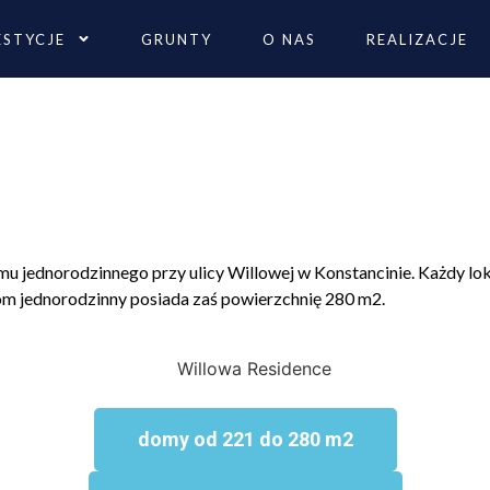
ESTYCJE
GRUNTY
O NAS
REALIZACJE
domu jednorodzinnego przy ulicy Willowej w Konstancinie. Każdy l
Dom jednorodzinny posiada zaś powierzchnię 280 m2.
domy od 221 do 280 m2