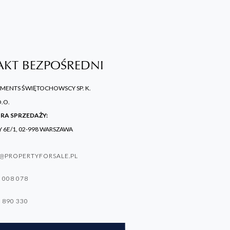
AKT BEZPOŚREDNI
TMENTS ŚWIĘTOCHOWSCY SP. K.
O.O.
URA SPRZEDAŻY:
Y 6E/1, 02-998 WARSZAWA
@PROPERTYFORSALE.PL
 008 078
 890 330