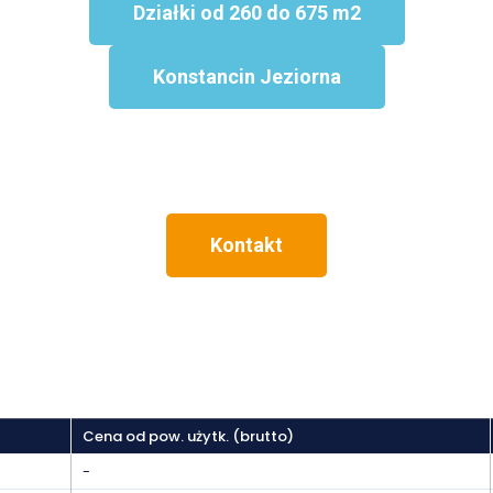
Działki od 260 do 675 m2
Konstancin Jeziorna
Kontakt
Cena od pow. użytk. (brutto)
-