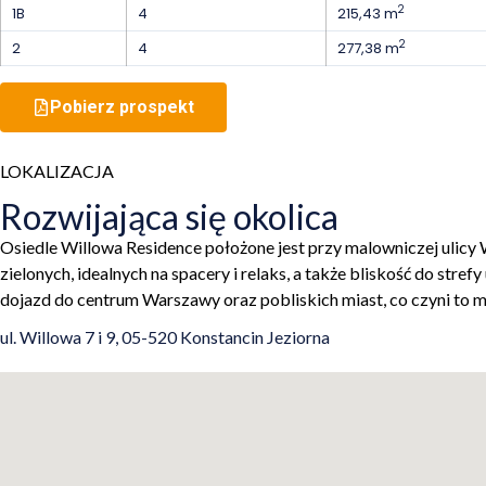
2
1B
4
215,43 m
2
2
4
277,38 m
Pobierz prospekt
LOKALIZACJA
Rozwijająca się okolica
Osiedle Willowa Residence położone jest przy malowniczej ulicy W
zielonych, idealnych na spacery i relaks, a także bliskość do s
dojazd do centrum Warszawy oraz pobliskich miast, co czyni to mi
ul. Willowa 7 i 9, 05-520 Konstancin Jeziorna